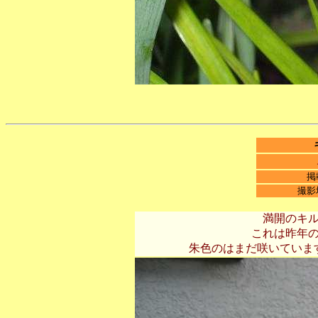
掲
撮影
満開のキ
これは昨年
朱色のはまだ咲いていま