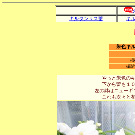
キルタンサス蕾
キ
朱色キ
掲
撮影
やっと朱色の
下から蕾も１
左の鉢はニューギ
これも次々と